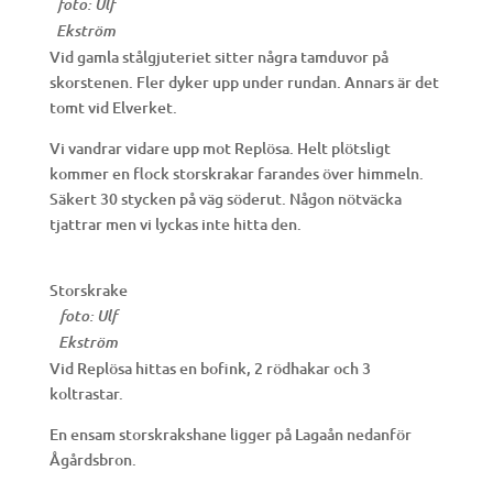
foto: Ulf
Ekström
Vid gamla stålgjuteriet sitter några tamduvor på
skorstenen. Fler dyker upp under rundan. Annars är det
tomt vid Elverket.
Vi vandrar vidare upp mot Replösa. Helt plötsligt
kommer en flock storskrakar farandes över himmeln.
Säkert 30 stycken på väg söderut. Någon nötväcka
tjattrar men vi lyckas inte hitta den.
Storskrake
foto: Ulf
Ekström
Vid Replösa hittas en bofink, 2 rödhakar och 3
koltrastar.
En ensam storskrakshane ligger på Lagaån nedanför
Ågårdsbron.