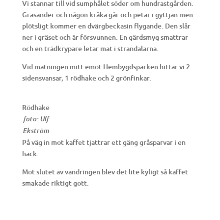
Vi stannar till vid sumphålet
söder om hundrastgården.
Gräsänder och någon kråka går och petar i gyttjan men
plötsligt kommer en dvärgbeckasin flygande. Den slår
ner i gräset och är försvunnen. En gärdsmyg smattrar
och en trädkrypare letar mat i strandalarna.
Vid matningen mitt emot Hembygdsparken hittar vi 2
sidensvansar, 1 rödhake och 2 grönfinkar.
Rödhake
foto: Ulf
Ekström
På väg in mot kaffet tjattrar ett gäng gråsparvar i en
häck.
Mot slutet av vandringen blev det lite kyligt så kaffet
smakade riktigt gott.