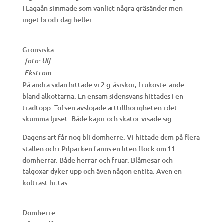
I Lagaån simmade som vanligt några gräsänder men
inget bröd i dag heller.
Grönsiska
foto: Ulf
Ekström
På andra sidan hittade vi 2 gråsiskor, frukosterande
bland alkottarna. En ensam sidensvans hittades i en
trädtopp. Tofsen avslöjade arttillhörigheten i det
skumma ljuset. Både kajor och skator visade sig.
Dagens art får nog bli domherre. Vi hittade dem på flera
ställen och i Pilparken fanns en liten flock om 11
domherrar. Både herrar och fruar. Blåmesar och
talgoxar dyker upp och även någon entita. Även en
koltrast hittas.
Domherre