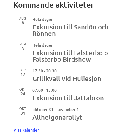
Kommande aktiviteter
AUG
Hela dagen
8
Exkursion till Sandön och
Rönnen
SEP
Hela dagen
5
Exkursion till Falsterbo o
Falsterbo Birdshow
SEP
17:30
-
20:30
17
Grillkväll vid Huliesjön
OKT
07:00
-
13:00
24
Exkursion till Jättabron
OKT
oktober 31
-
november 1
31
Allhelgonarallyt
Visa kalender