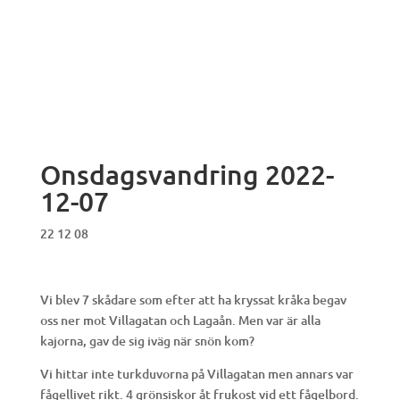
Onsdagsvandring 2022-
12-07
22 12 08
Vi blev 7 skådare som efter att ha kryssat kråka begav
oss ner mot Villagatan och Lagaån. Men var är alla
kajorna, gav de sig iväg när snön kom?
Vi hittar inte turkduvorna på Villagatan men annars var
fågellivet rikt. 4 grönsiskor åt frukost vid ett fågelbord.