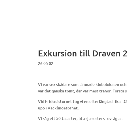
Exkursion till Draven
26 05 02
Vi var sex skådare som lämnade klubblokalen och n
var det ganska tomt, där var mest tranor. Första 
Vid Fridsnästornet tog vi en efterlängtad fika. Där
upp i Väcklingetornet.
Vi såg ett 50-tal arter, bl a sju sorters rovfåglar.