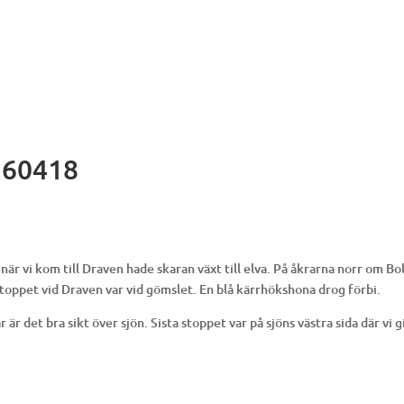
HEM
OBSBOK
PROGRAM
BILDER
FÅGELLOKALE
OM KLUBBEN
MER…
 260418
är vi kom till Draven hade skaran växt till elva. På åkrarna norr om B
stoppet vid Draven var vid gömslet. En blå kärrhökshona drog förbi.
 är det bra sikt över sjön. Sista stoppet var på sjöns västra sida där vi g