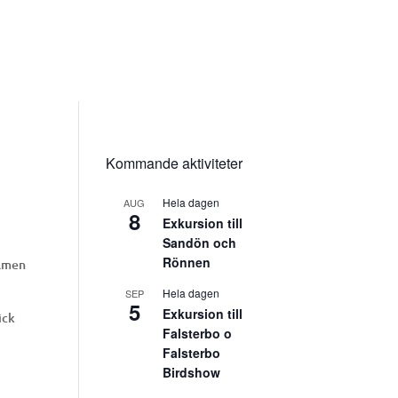
R
Kommande aktiviteter
Hela dagen
AUG
8
Exkursion till
Sandön och
Rönnen
olmen
Hela dagen
SEP
5
Exkursion till
ick
Falsterbo o
Falsterbo
Birdshow