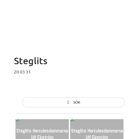
Steglits
20 03 31
SÖK
Steglits Herculesdammarna
Steglits Herculesdammarna
Ulf Ekström
Ulf Ekström