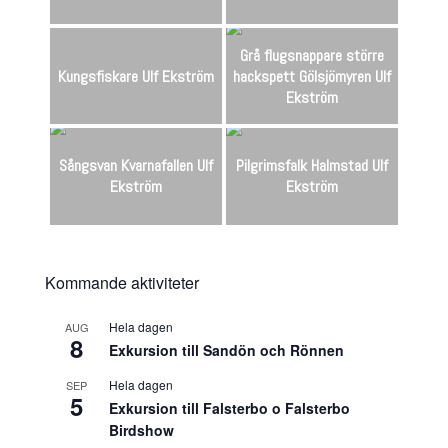
Grå flugsnappare större
Kungsfiskare Ulf Ekström
hackspett Gölsjömyren Ulf
Ekström
Sångsvan Kvarnafallen Ulf
Pilgrimsfalk Halmstad Ulf
Ekström
Ekström
Kommande aktiviteter
Hela dagen
AUG
8
Exkursion till Sandön och Rönnen
Hela dagen
SEP
5
Exkursion till Falsterbo o Falsterbo
Birdshow