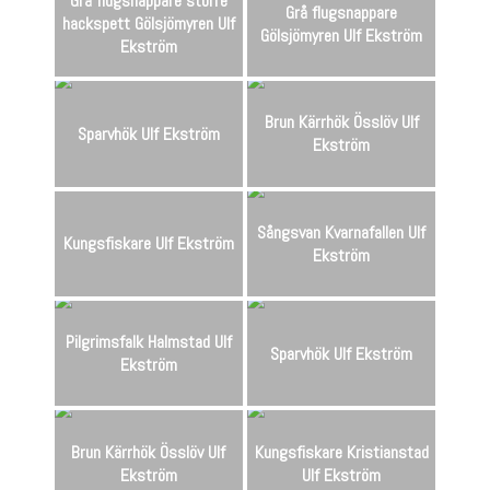
Grå flugsnappare större
Grå flugsnappare
hackspett Gölsjömyren Ulf
Gölsjömyren Ulf Ekström
Ekström
Brun Kärrhök Össlöv Ulf
Sparvhök Ulf Ekström
Ekström
Sångsvan Kvarnafallen Ulf
Kungsfiskare Ulf Ekström
Ekström
Pilgrimsfalk Halmstad Ulf
Sparvhök Ulf Ekström
Ekström
Brun Kärrhök Össlöv Ulf
Kungsfiskare Kristianstad
Ekström
Ulf Ekström